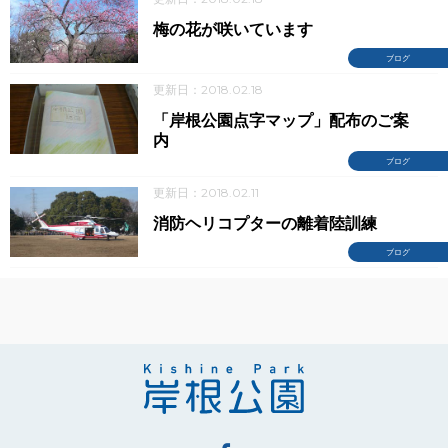
梅の花が咲いています
ブログ
更新日：2018.02.18
「岸根公園点字マップ」配布のご案
内
ブログ
更新日：2018.02.11
消防ヘリコプターの離着陸訓練
ブログ