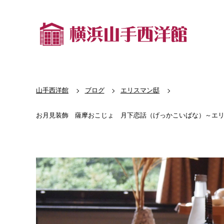
山手西洋館
ブログ
エリスマン邸
お月見装飾 薩摩おこじょ 月下恋話（げっかこいばな）～エ