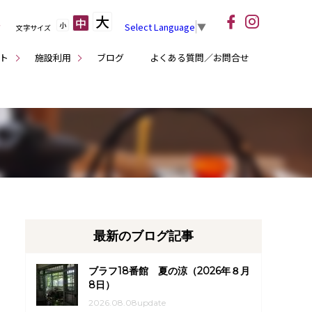
大
中
小
Select Language
▼
文字サイズ
ト
施設利用
ブログ
よくある質問／お問合せ
最新のブログ記事
ブラフ18番館 夏の涼（2026年８月
8日）
2026.08.08update