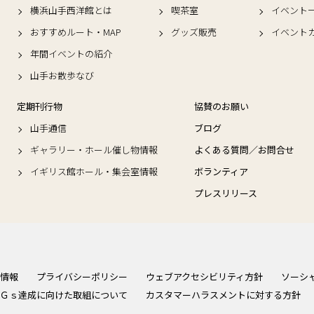
横浜山手西洋館とは
喫茶室
イベント
おすすめルート・MAP
グッズ販売
イベント
年間イベントの紹介
山手お散歩なび
定期刊行物
協賛のお願い
山手通信
ブログ
ギャラリー・ホール催し物情報
よくある質問／お問合せ
イギリス館ホール・集会室情報
ボランティア
プレスリリース
情報
プライバシーポリシー
ウェブアクセシビリティ方針
ソーシ
Ｇｓ達成に向けた取組について
カスタマーハラスメントに対する方針