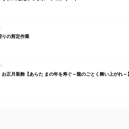
3
周りの剪定作業
6
 お正月装飾【あらた まの年を寿ぐ～龍のごとく舞い上がれ～