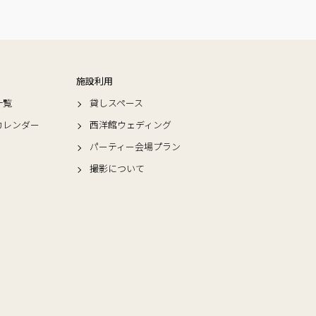
施設利用
一覧
貸しスペース
カレンダー
西洋館ウェディング
パーティー会場プラン
撮影について