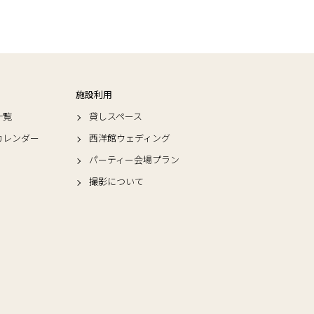
施設利用
一覧
貸しスペース
カレンダー
西洋館ウェディング
パーティー会場プラン
撮影について