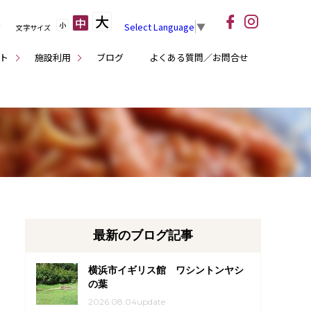
大
中
小
Select Language
▼
文字サイズ
ト
施設利用
ブログ
よくある質問／お問合せ
最新のブログ記事
横浜市イギリス館 ワシントンヤシ
の葉
2026.08.04update