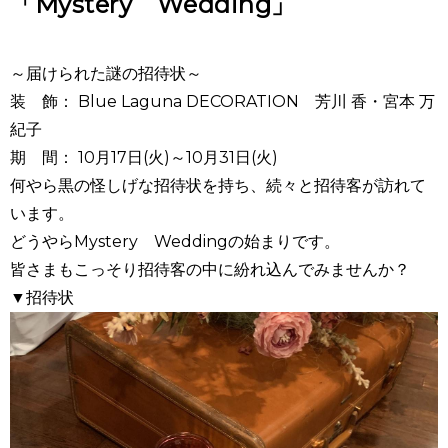
「Mystery Wedding」
～届けられた謎の招待状～
装 飾：
Blue Laguna DECORATION
芳川 香・宮本 万
紀子
期 間：
10
月
17
日
(
火
)
～
10
月
31
日
(
火
)
何やら黒の怪しげな招待状を持ち、続々と招待客が訪れて
います。
どうやら
Mystery
Wedding
の始まりです。
皆さまもこっそり招待客の中に紛れ込んでみませんか？
▼招待状