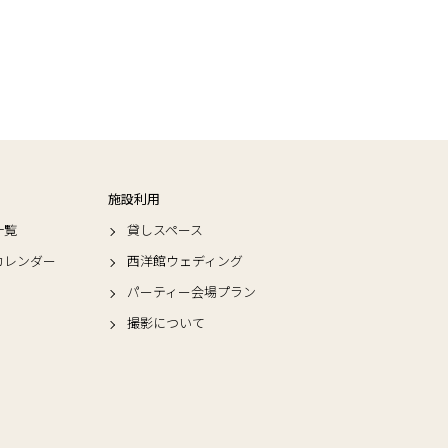
施設利用
一覧
貸しスペース
カレンダー
西洋館ウェディング
パーティー会場プラン
撮影について