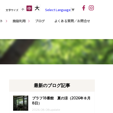
大
中
小
Select Language
▼
文字サイズ
ト
施設利用
ブログ
よくある質問／お問合せ
最新のブログ記事
ブラフ18番館 夏の涼（2026年８月
8日）
2026.08.08update