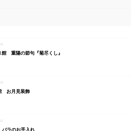
06
ス館 重陽の節句『菊尽くし』
06
館 お月見装飾
02
 バラのお手入れ