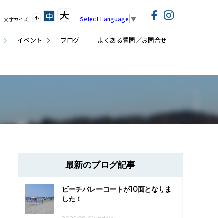
大
中
小
Select Language
▼
文字サイズ
イベント
ブログ
よくある質問／お問合せ
最新のブログ記事
ビーチバレーコートが10面となりま
した！
2026.08.01update