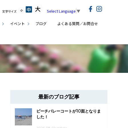
大
中
小
Select Language
▼
文字サイズ
イベント
ブログ
よくある質問／お問合せ
最新のブログ記事
ビーチバレーコートが10面となりま
した！
2026.08.01update