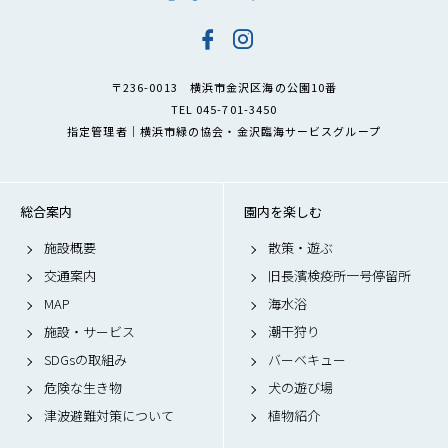
〒236-0013 横浜市金沢区海の公園10番
TEL 045-701-3450
指定管理者｜横浜市緑の協会・金沢臨海サービスグループ
総合案内
園内を楽しむ
施設概要
散策・遊ぶ
交通案内
旧長濱検疫所一号停留所
MAP
海水浴
施設・サービス
潮干狩り
SDGsの取組み
バーベキュー
危険な生き物
犬の遊び場
津波避難対策について
植物紹介