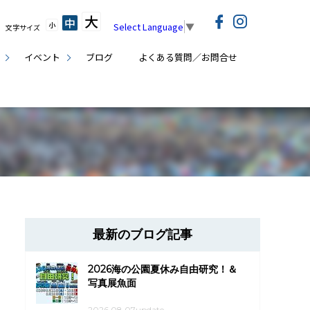
大
中
小
Select Language
▼
文字サイズ
イベント
ブログ
よくある質問／お問合せ
最新のブログ記事
2026海の公園夏休み自由研究！＆
写真展魚面
2026.08.07update