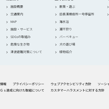
施設概要
散策・遊ぶ
交通案内
旧長濱検疫所一号停留所
MAP
海水浴
施設・サービス
潮干狩り
SDGsの取組み
バーベキュー
危険な生き物
犬の遊び場
津波避難対策について
植物紹介
情報
プライバシーポリシー
ウェブアクセシビリティ方針
ソーシ
Ｇｓ達成に向けた取組について
カスタマーハラスメントに対する方針