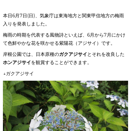
本日6月7日(日)、気象庁は東海地方と関東甲信地方の
梅雨
入り
を発表しました。
梅雨の時期を代表する風物詩といえば、6月から7月にかけ
て色鮮やかな花を咲かせる紫陽花（アジサイ）です。
岸根公園では、日本原種の
ガクアジサイ
とそれ
を改良した
ホンアジサイ
を観賞することができます。
↓ガクアジサイ