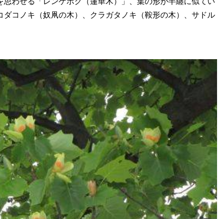
を思わせる「レンゲボク（蓮華木）」、葉の形が半纏に似てい
コダコノキ（奴凧の木）、クラガタノキ（鞍形の木）、サドル