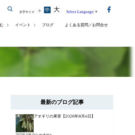
大
中
小
Select Language
▼
文字サイズ
む
イベント
ブログ
よくある質問／お問合せ
最新のブログ記事
アオギリの果実【2026年8月4日】
2026.08.04update