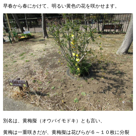
早春から春にかけて、明るい黄色の花を咲かせます。
別名は、
黄梅擬（
オウバイモドキ）とも言い、
黄梅は一重咲きだが、黄梅擬は花びらが６～１０枚に分裂