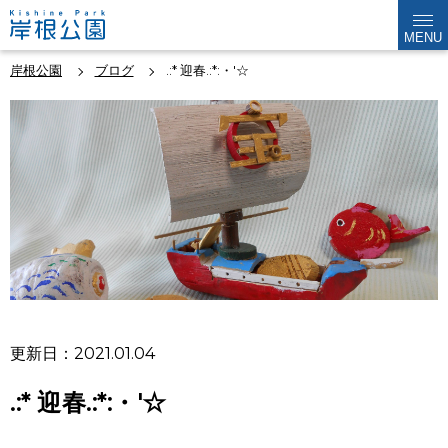
MENU
岸根公園
ブログ
.:* 迎春.:*:・'☆
更新日：2021.01.04
.:* 迎春.:*:・'☆