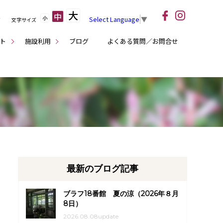
大
中
小
Select Language
▼
文字サイズ
ト
施設利用
ブログ
よくある質問／お問合せ
最新のブログ記事
ブラフ18番館 夏の涼（2026年８月
8日）
2026.08.08update