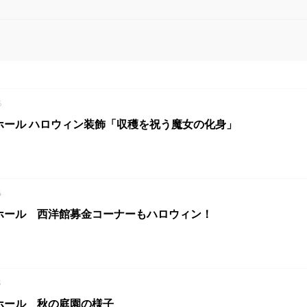
6
ホール ハロウィン装飾「収穫を祝う魔女の化身」
4
ホール 西洋館募金コーナーもハロウィン！
3
ホール 秋の庭園の様子