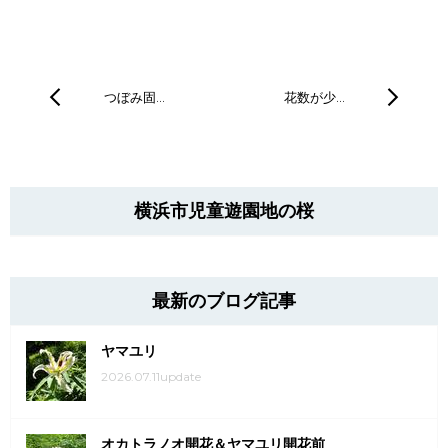
つぼみ固…
花数が少…
横浜市児童遊園地の桜
最新のブログ記事
ヤマユリ
2026.07.11update
オカトラノオ開花＆ヤマユリ開花前