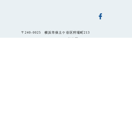
〒240-0025 横浜市保土ケ谷区狩場町213
TEL 045-741-1015（こども植物園）
指定管理者｜公益財団法人横浜市緑の協会