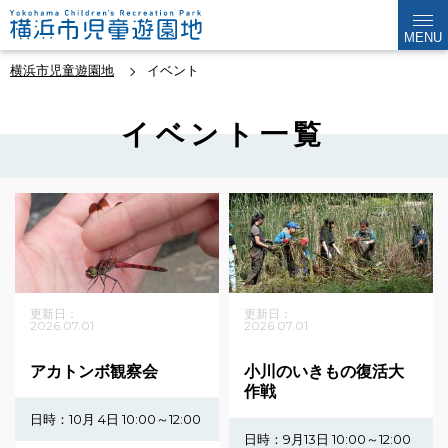
MENU
横浜市児童遊園地
イベント
イベント一覧
更新日：
更新日：
2026.07.01
2026.07.01
アカトンボ観察会
小川のいきもの復活大
作戦
日時：
10月 4日
10:00～12:00
日時：
9月13日
10:00～12:00