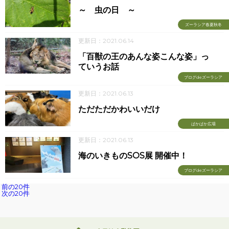
～ 虫の日 ～
ズーラシア春夏秋冬
更新日：2021.06.14
「百獣の王のあんな姿こんな姿」っ
ていうお話
ブログdeズーラシア
更新日：2021.06.13
ただただかわいいだけ
ぱかぱか広場
更新日：2021.06.13
海のいきものSOS展 開催中！
ブログdeズーラシア
前の20件
次の20件