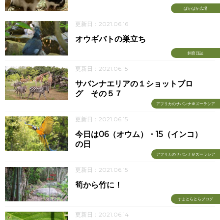
ぱかぱか広場
更新日：2021.06.16
オウギバトの巣立ち
飼育日誌
更新日：2021.06.15
サバンナエリアの１ショットブロ
グ その５７
アフリカのサバンナ＠ズーラシア
更新日：2021.06.15
今日は06（オウム）・15（インコ）
の日
アフリカのサバンナ＠ズーラシア
更新日：2021.06.15
筍から竹に！
すまとらとらブログ
更新日：2021.06.14