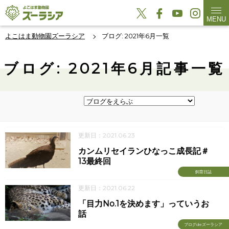
MENU
よこはま動物園ズーラシア
ブログ: 2021年6月一覧
ブログ: 2021年6月記事一覧
更新日：2021.06.23
カンムリセイランひなっこ成長記＃
13最終回
飼育日誌
更新日：2021.06.22
「目力No.1を決めます」っていうお
話
ブログdeズーラシア