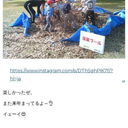
https://www.instagram.com/p/DThSqhPiK7f/?
hl=ja
楽しかったぜ。
また来年まってるよ～👌
イェーイ😍