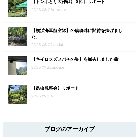
【トンボとり大作戦】３回目リポート
2026.08.08update
【横浜海軍航空隊】の鎮魂碑に黙祷を捧げまし
た。
2026.08.07update
【キイロスズメバチの巣】を撤去しました🐝
2026.07.22update
【昆虫観察会】リポート
2026.07.20update
ブログのアーカイブ