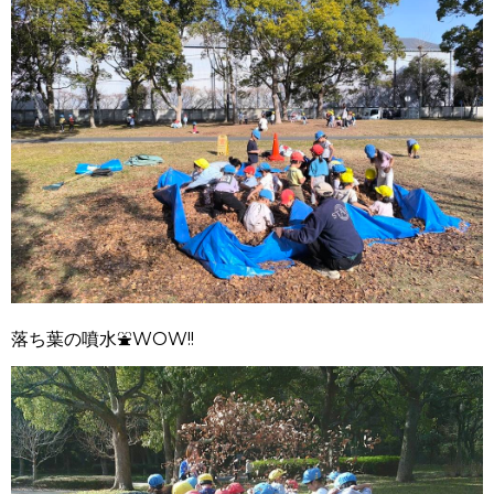
落ち葉の噴水⛲WOW!!