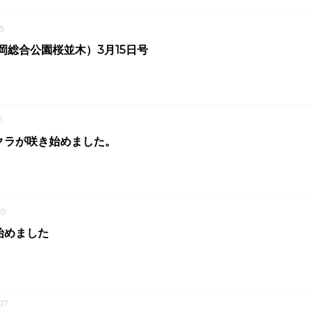
5
岡総合公園桜並木）3月15日号
1
クラが咲き始めました。
10
始めました
07