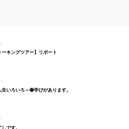
5
ォーキングツアー】リポート
23
人生いろいろ～🐝学びがあります。
1
忙しです。