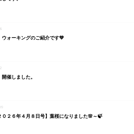
6
】ウォーキングのご紹介です💚
2
」開催しました。
09
０２６年４月８日号】葉桜になりました🌸～🍃