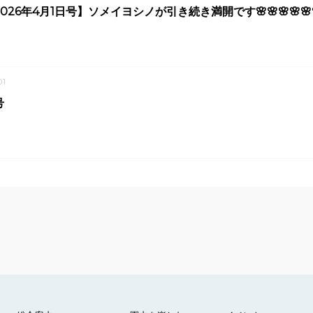
26年4月1日号】ソメイヨシノが引き続き満開です🌸🌸🌸🌸🌸
1
号