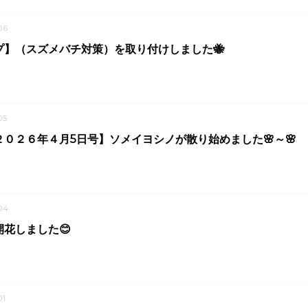
06
プ】（スズメバチ対策）を取り付けしました🐝
05
０２６年４月5日号】ソメイヨシノが散り始めました🌸～🌸
04
花しました😊
1