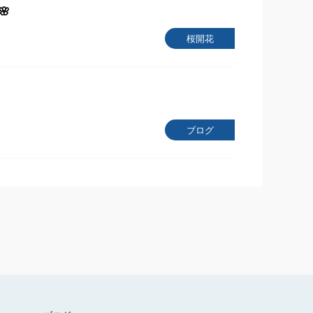
🌸
桜開花
ブログ