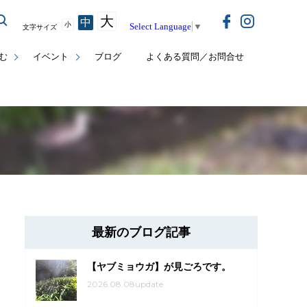
大
中
小
Select Language
▼
文字サイズ
む
イベント
ブログ
よくある質問／お問合せ
最新のブログ記事
【ヤブミョウガ】が見ごろです。
2026.08.08update