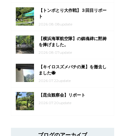
【トンボとり大作戦】３回目リポー
ト
2026.08.08update
【横浜海軍航空隊】の鎮魂碑に黙祷
を捧げました。
2026.08.07update
【キイロスズメバチの巣】を撤去し
ました🐝
2026.07.22update
【昆虫観察会】リポート
2026.07.20update
ブログのアーカイブ