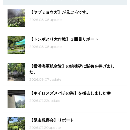
【ヤブミョウガ】が見ごろです。
2026.08.08update
【トンボとり大作戦】３回目リポート
2026.08.08update
【横浜海軍航空隊】の鎮魂碑に黙祷を捧げまし
た。
2026.08.07update
【キイロスズメバチの巣】を撤去しました🐝
2026.07.22update
【昆虫観察会】リポート
2026.07.20update