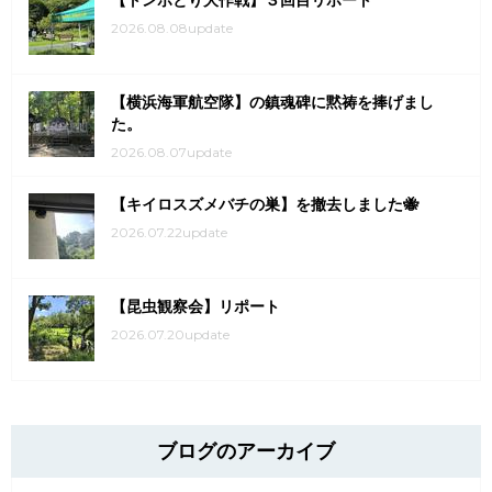
【トンボとり大作戦】３回目リポート
2026.08.08update
【横浜海軍航空隊】の鎮魂碑に黙祷を捧げまし
た。
2026.08.07update
【キイロスズメバチの巣】を撤去しました🐝
2026.07.22update
【昆虫観察会】リポート
2026.07.20update
ブログのアーカイブ