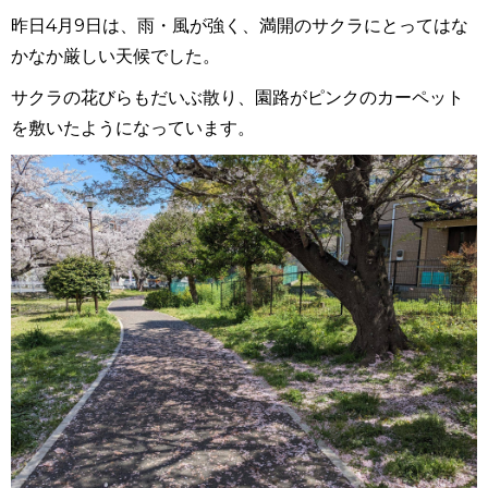
昨日
4
月
9
日は、雨・風が強く、満開のサクラにとってはな
かなか厳しい天候でした。
サクラの花びらもだいぶ散り、園路がピンクのカーペット
を敷いたようになっています。