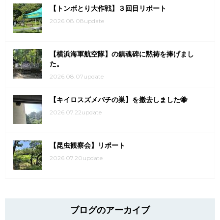
【トンボとり大作戦】３回目リポート
2026.08.08update
【横浜海軍航空隊】の鎮魂碑に黙祷を捧げまし
た。
2026.08.07update
【キイロスズメバチの巣】を撤去しました🐝
2026.07.22update
【昆虫観察会】リポート
2026.07.20update
ブログのアーカイブ