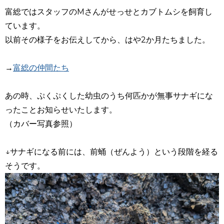
富総ではスタッフのMさんがせっせとカブトムシを飼育し
ています。
以前その様子をお伝えしてから、はや2か月たちました。
→
富総の仲間たち
あの時、ぷくぷくした幼虫のうち何匹かが無事サナギにな
ったことお知らせいたします。
（カバー写真参照）
↓サナギになる前には、前蛹（ぜんよう）という段階を経る
そうです。