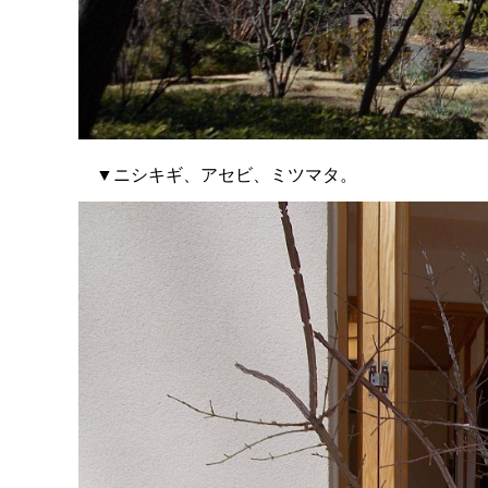
▼ニシキギ、アセビ、ミツマタ。