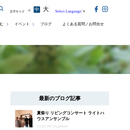
大
中
小
Select Language
▼
文字サイズ
む
イベント
ブログ
よくある質問／お問合せ
最新のブログ記事
夏祭り リビングコンサート ライトハ
ウスアンサンブル
2026.08.01update