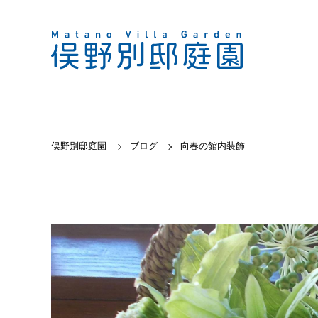
俣野別邸庭園
ブログ
向春の館内装飾