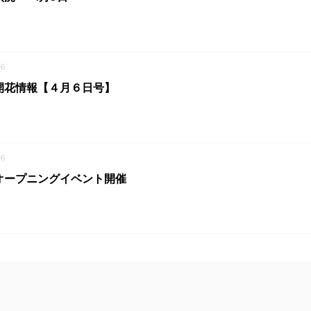
6
開花情報【４月６日号】
6
オープニングイベント開催