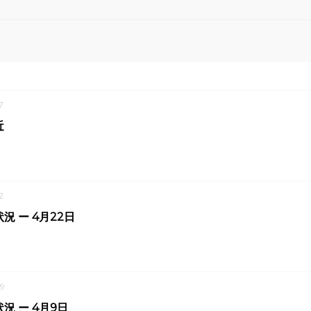
7
近
2
況 ー 4月22日
9
況 ー 4月9日