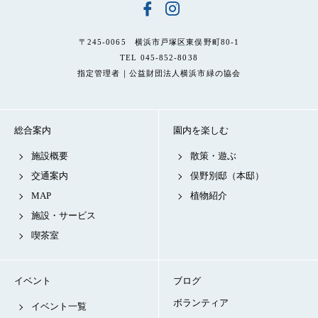
〒245-0065 横浜市戸塚区東俣野町80-1
TEL 045-852-8038
指定管理者｜公益財団法人横浜市緑の協会
総合案内
園内を楽しむ
施設概要
散策・遊ぶ
交通案内
俣野別邸（本邸）
MAP
植物紹介
施設・サービス
喫茶室
イベント
ブログ
ボランティア
イベント一覧