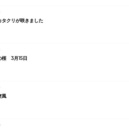
5
カタクリが咲きました
5
桜 3月15日
3
突風
0