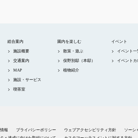
総合案内
園内を楽しむ
イベント
施設概要
散策・遊ぶ
イベント一
交通案内
俣野別邸（本邸）
イベントカ
MAP
植物紹介
施設・サービス
喫茶室
情報
プライバシーポリシー
ウェブアクセシビリティ方針
ソーシ
Ｇｓ達成に向けた取組について
カスタマーハラスメントに対する方針