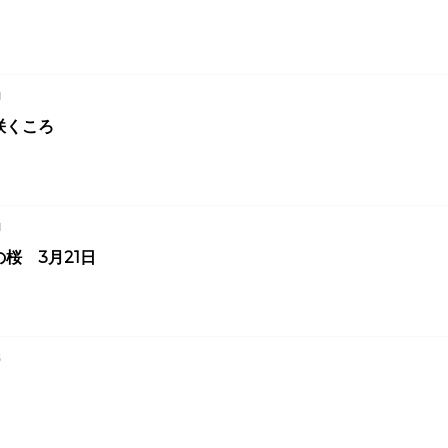
1
咲くころ
1
桜 3月21日
5