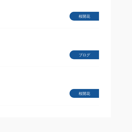
桜開花
ブログ
桜開花