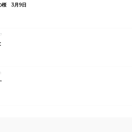
桜 3月9日
7
と
1
す