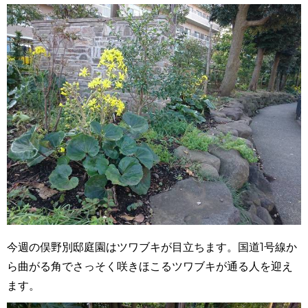
今週の俣野別邸庭園はツワブキが目立ちます。国道1号線か
ら曲がる角でさっそく咲きほこるツワブキが通る人を迎え
ます。