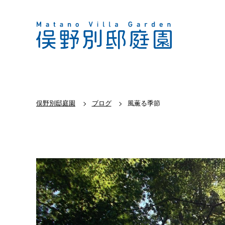
俣野別邸庭園
ブログ
風薫る季節