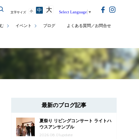
大
中
小
Select Language
▼
文字サイズ
む
イベント
ブログ
よくある質問／お問合せ
最新のブログ記事
夏祭り リビングコンサート ライトハ
ウスアンサンブル
2026.08.01update