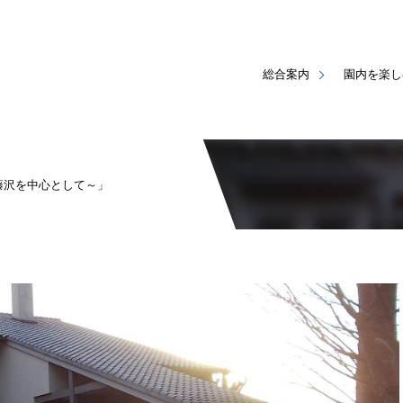
総合案内
園内を楽し
藤沢を中心として～」