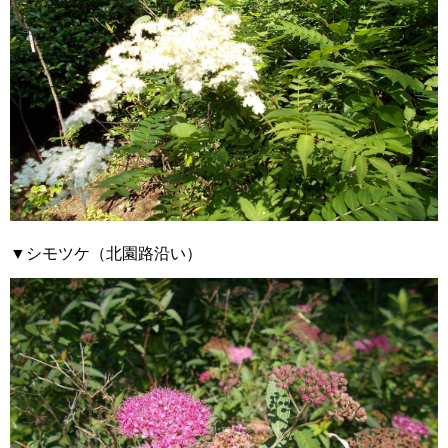
▼シモツケ（北園路沿い）