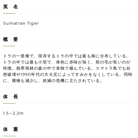
英 名
Sumatran Tiger
概 要
トラの一亜種で、現存するトラの中では最も南に分布している。
トラの中では最も小型で、体色に赤味が強く、頬の毛が長いのが
特徴。熱帯雨林の森の中で単独で棲んでいる。スマトラ島でも自
然破壊や
1990
年代の大火災によってすみかをなくしている。同時
に、獲物も減少し、絶滅の危機に立たされている。
体 長
1.5～2.2m
体 重