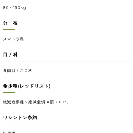
80～150kg
分 布
スマトラ島
目 / 科
食肉目 / ネコ科
希少種(レッドリスト)
絶滅危惧種＞絶滅危惧IA類（ＣＲ）
ワシントン条約