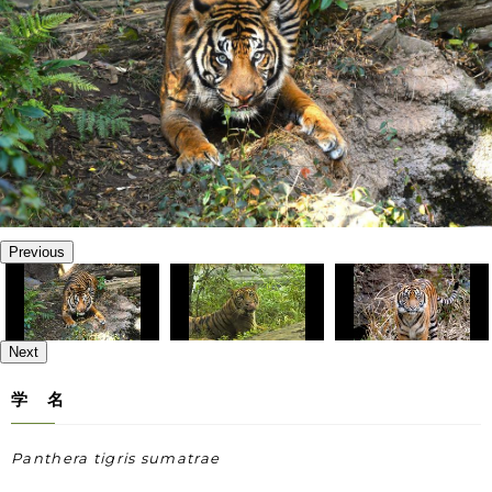
Previous
Next
学 名
Panthera tigris sumatrae