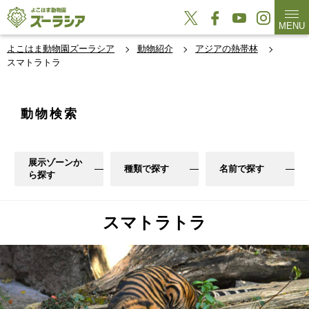
MENU
よこはま動物園ズーラシア
動物紹介
アジアの熱帯林
スマトラトラ
動物検索
展示ゾーンか
種類で探す
名前で探す
ら探す
スマトラトラ