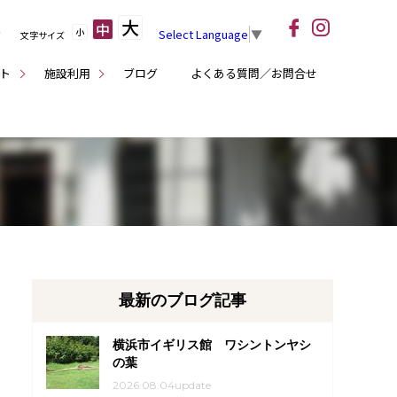
大
中
小
Select Language
▼
文字サイズ
ト
施設利用
ブログ
よくある質問／お問合せ
最新のブログ記事
横浜市イギリス館 ワシントンヤシ
の葉
2026.08.04update