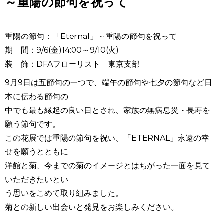
～重陽の節句を祝って
重陽の節句：「Eternal」～重陽の節句を祝って
期 間：9/6(金)14:00～9/10(火)
装 飾：DFAフローリスト 東京支部
9月9日は五節句の一つで、端午の節句や七夕の節句など日
本に伝わる節句の
中でも最も縁起の良い日とされ、家族の無病息災・長寿を
願う節句です。
この花展では重陽の節句を祝い、「ETERNAL」永遠の幸
せを願うとともに
洋館と菊、今までの菊のイメージとはちがった一面を見て
いただきたいとい
う思いをこめて取り組みました。
菊との新しい出会いと発見をお楽しみください。