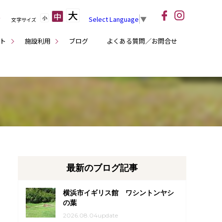
大
中
小
Select Language
▼
文字サイズ
ト
施設利用
ブログ
よくある質問／お問合せ
最新のブログ記事
横浜市イギリス館 ワシントンヤシ
の葉
2026.08.04update