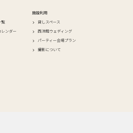
施設利用
一覧
貸しスペース
カレンダー
西洋館ウェディング
パーティー会場プラン
撮影について