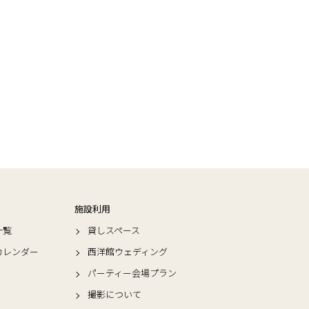
施設利用
一覧
貸しスペース
カレンダー
西洋館ウェディング
パーティー会場プラン
撮影について