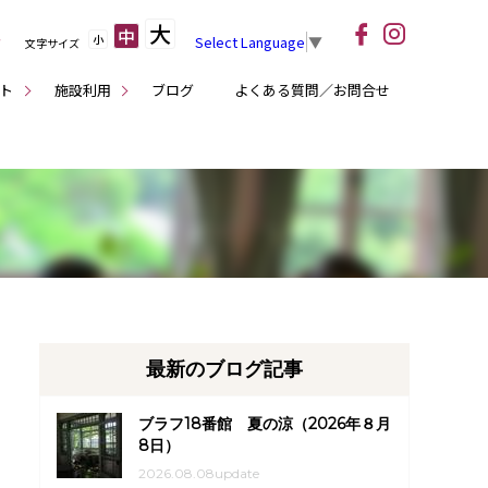
大
中
小
Select Language
▼
文字サイズ
ト
施設利用
ブログ
よくある質問／お問合せ
最新のブログ記事
ブラフ18番館 夏の涼（2026年８月
8日）
2026.08.08update