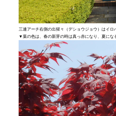
三連アーチ右側の出猩々（
デショウジョウ）
はイロ
▼葉の色は、春の新芽の時は真っ赤になり、夏にな