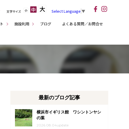
大
中
小
Select Language
▼
文字サイズ
ト
施設利用
ブログ
よくある質問／お問合せ
最新のブログ記事
横浜市イギリス館 ワシントンヤシ
の葉
2026.08.04update