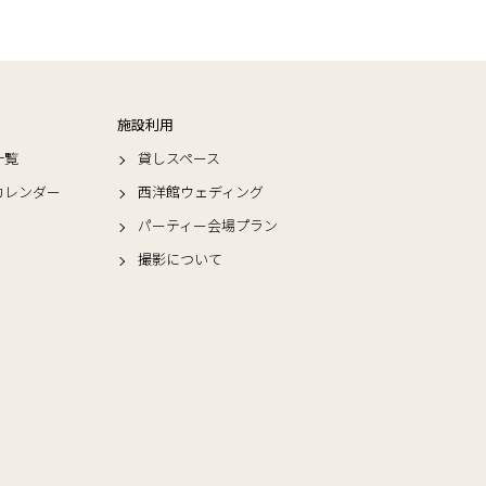
施設利用
一覧
貸しスペース
カレンダー
西洋館ウェディング
パーティー会場プラン
撮影について