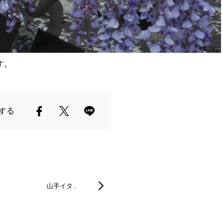
す。
する
山手イタ…