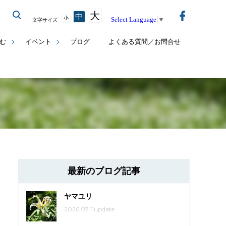
大
中
小
Select Language
▼
文字サイズ
む
イベント
ブログ
よくある質問／お問合せ
最新のブログ記事
ヤマユリ
2026.07.11update