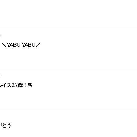
3
YABU YABU／
2
イス27歳！🎂
1
がとう