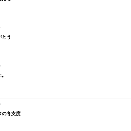
8
がとう
7
に。
7
ウの冬支度