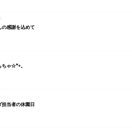
0
んの感謝を込めて
7
ちゃ☆*+。
6
ダ担当者の休園日