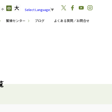
大
中
小
Select Language
▼
繁殖センター
ブログ
よくある質問／お問合せ
覧