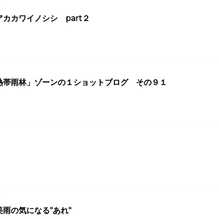
4
カカワイノシシ part２
3
熱帯雨林」ゾーンの１ショットブログ その９１
3
！
2
雨の気になる"あれ"