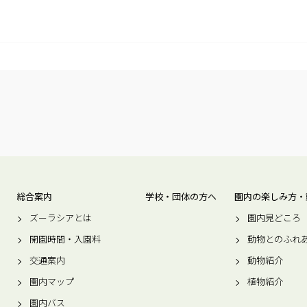
総合案内
学校・団体の方へ
園内の楽しみ方・
ズーラシアとは
園内見どころ
開園時間・入園料
動物とのふれ
交通案内
動物紹介
園内マップ
植物紹介
園内バス