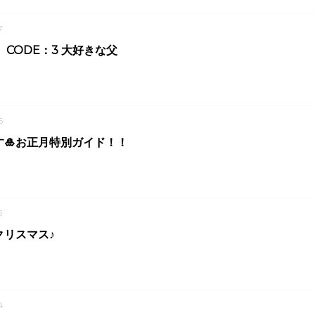
7
Y CODE：3 大好きな父
6
す🎍お正月特別ガイド！！
5
クリスマス♪
4