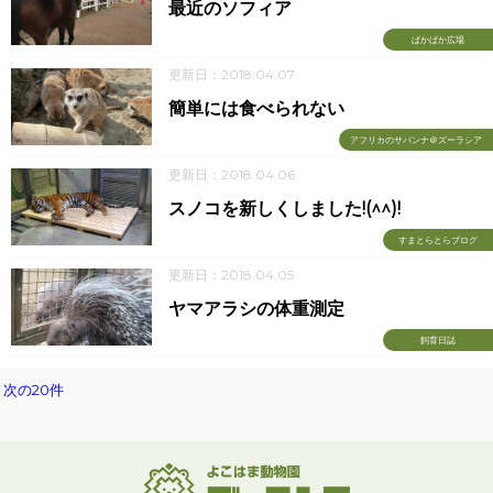
最近のソフィア
ぱかぱか広場
更新日：2018.04.07
簡単には食べられない
アフリカのサバンナ＠ズーラシア
更新日：2018.04.06
スノコを新しくしました!(^^)!
すまとらとらブログ
更新日：2018.04.05
ヤマアラシの体重測定
飼育日誌
次の20件