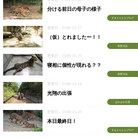
分ける前日の母子の様子
すまとらとらブログ
更新日：2018.04.27
（仮）とれましたー！！
飼育日誌
更新日：2018.04.27
寝相に個性が現れる？？
飼育日誌
更新日：2018.04.26
光翔の出張
ぱかぱか広場
更新日：2018.04.25
本日最終日！
すまとらとらブログ