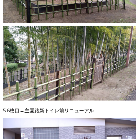
5.6
枚目
→
主園路新トイレ前リニューアル