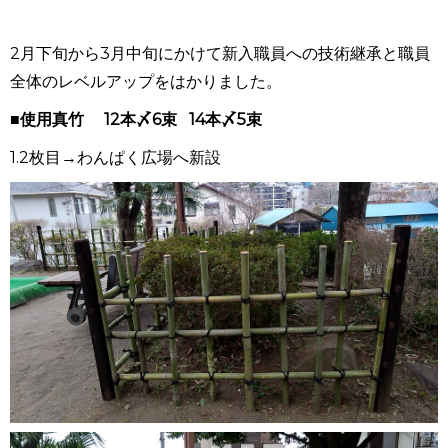
2
月下旬から
3
月中旬にかけて新入職員への技術継承と職員
全体のレベルアップをはかりました。
■
使用真竹
12本〆6束
14本〆5束
1.2
枚目
→
わんぱく広場へ新設