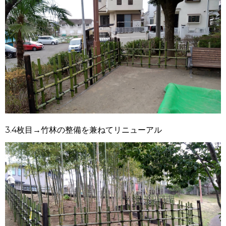
3.4
枚目
→
竹林の整備を兼ねてリニューアル