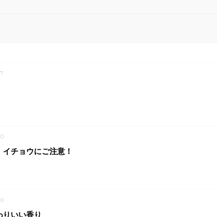
7
20
 イチョウにご注意！
20
わりいい香り