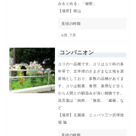
みをとめる」「秘密」
【場所】桜山
見頃の時期
6月, 7月
コンパニオン
ユリの一品種です。ユリはユリ科の多
年草で、北半球のさまざまな土地を原
産地としており、多数の品種がありま
す。ユリは観葉、食用、薬用など古く
から人間との馴染みが深い植物です。
花言葉は「純粋」「無垢」「威厳」な
ど
【場所】主園路、ニッパツ三ツ沢球技
場 脇
見頃の時期