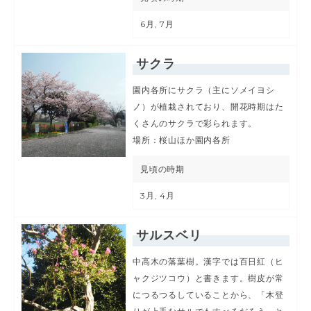
6月, 7月
サクラ
園内各所にサクラ（主にソメイヨシ
ノ）が植栽されており、開花時期はた
くさんのサクラで彩られます。
場所：桜山ほか園内各所
見頃の時期
3月, 4月
サルスベリ
中高木の落葉樹。漢字では百日紅（ヒ
ャクジツコウ）と書きます。樹皮が常
につるつるしていることから、「木登