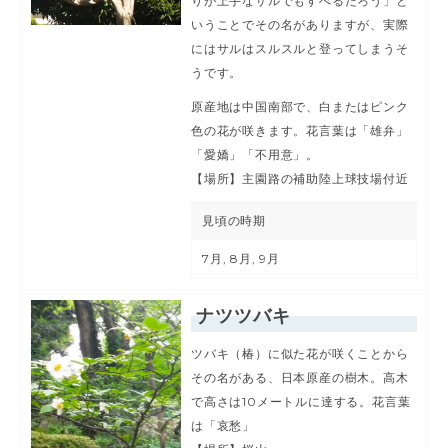
りが上手なサルでもすべるだろう」と
いうことでその名がありますが、実際
にはサルはスルスルと登ってしまうそ
うです。
原産地は中国南部で、白またはピンク
色の花が咲きます。花言葉は「雄弁」
「愛嬌」「不用意」。
【場所】主園路の補助陸上球技場付近
見頃の時期
7月, 8月, 9月
ナツツバキ
ツバキ（椿）に似た花が咲くことから
その名がある、日本原産の樹木。高木
で高さは10メートルに達する。花言葉
は「哀愁」