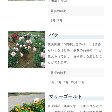
【場所】桜山
見頃の時期
6月, 7月
バラ
横浜開港150周年記念のバラ「はまみ
らい」をはじめ、多数の品種のバラが
植えられており、色や香りを楽しむこ
とができます。
見頃の時期
1月, 5月, 6月, 10月, 11月
マリーゴールド
キク科の一年草です。メキシコなどア
メリカ大陸が原産で、日本には観賞用