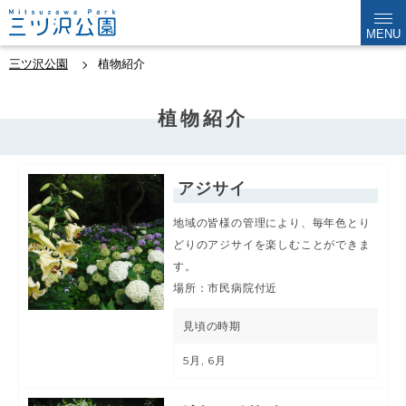
MENU
三ツ沢公園
植物紹介
植物紹介
アジサイ
地域の皆様の管理により、毎年色とり
どりのアジサイを楽しむことができま
す。
場所：市民病院付近
見頃の時期
5月, 6月